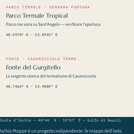
PARCO TERMALE · SERRARA FONTANA
Parco Termale Tropical
Parco con vista su Sant'Angelo — verificare l'apertura
40.6970° N · 13.8945° E
FONTE · CASAMICCIOLA TERME
Fonte del Gurgitello
La sorgente storica del termalismo di Casamicciola
40.7460° N · 13.9080° E
Isola d’Ischia — 40°44′ N · 13°57′ E — Golfo di Napoli
Ischia Mappe è un progetto indipendente: le mappe dell’isola