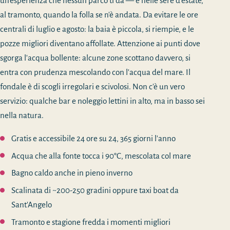
un'esperienza che nessun parco ti dà — e nelle sere d'estate,
al tramonto, quando la folla se n'è andata. Da evitare le ore
centrali di luglio e agosto: la baia è piccola, si riempie, e le
pozze migliori diventano affollate. Attenzione ai punti dove
sgorga l'acqua bollente: alcune zone scottano davvero, si
entra con prudenza mescolando con l'acqua del mare. Il
fondale è di scogli irregolari e scivolosi. Non c'è un vero
servizio: qualche bar e noleggio lettini in alto, ma in basso sei
nella natura.
Gratis e accessibile 24 ore su 24, 365 giorni l'anno
Acqua che alla fonte tocca i 90°C, mescolata col mare
Bagno caldo anche in pieno inverno
Scalinata di ~200-250 gradini oppure taxi boat da
Sant'Angelo
Tramonto e stagione fredda i momenti migliori