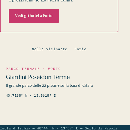
Vedi gli hotel a Forio
Nelle vicinanze · Forio
PARCO TERMALE · FORIO
Giardini Poseidon Terme
Il grande parco delle 22 piscine sulla baia di Citara
40.7168° N · 13.8618° E
Isola d’Ischia — 40°44′ N · 13°57′ E — Golfo di Napoli