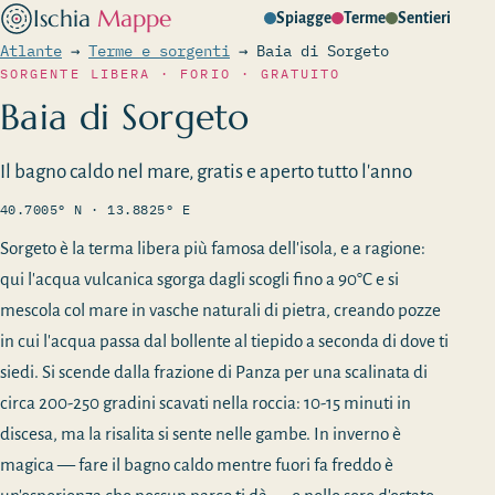
Ischia
Mappe
Spiagge
Terme
Sentieri
Atlante
→
Terme e sorgenti
→
Baia di Sorgeto
SORGENTE LIBERA · FORIO · GRATUITO
Baia di Sorgeto
Il bagno caldo nel mare, gratis e aperto tutto l'anno
40.7005° N · 13.8825° E
Sorgeto è la terma libera più famosa dell'isola, e a ragione:
qui l'acqua vulcanica sgorga dagli scogli fino a 90°C e si
mescola col mare in vasche naturali di pietra, creando pozze
in cui l'acqua passa dal bollente al tiepido a seconda di dove ti
siedi. Si scende dalla frazione di Panza per una scalinata di
circa 200-250 gradini scavati nella roccia: 10-15 minuti in
discesa, ma la risalita si sente nelle gambe. In inverno è
magica — fare il bagno caldo mentre fuori fa freddo è